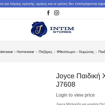
αι για λόγους υγιεινής, ομοίως και οι τρέσες δεν επιστρέφονται αφ
derwear - Homewear
Πιτζάμες
Φθινόπωρο - Χειμώνας
Παιδ
Joyce Παιδική 
J7608
Login to view price
Joyce Μπλούζα για κορίτσι (Sch