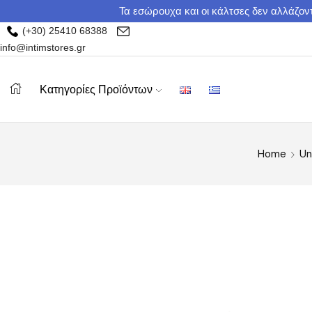
Τα εσώρουχα και οι κάλτσες δεν αλλάζοντ
(+30) 25410 68388
info@intimstores.gr
Κατηγορίες Προϊόντων
Home
Un