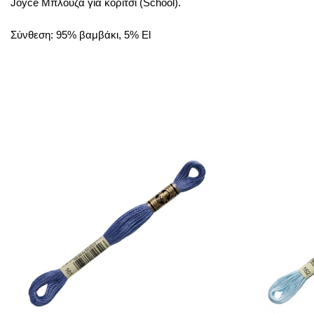
Joyce Μπλούζα για κορίτσι (School).
Σύνθεση: 95% βαμβάκι, 5% El