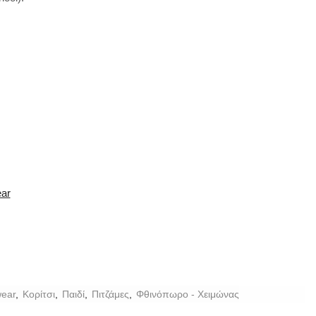
ear
ear
,
Κορίτσι
,
Παιδί
,
Πιτζάμες
,
Φθινόπωρο - Χειμώνας