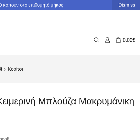
ού κοπούν στο επιθυμητό μήκος
Dismiss
0.00
€
ί
Κορίτσι
Χειμερινή Μπλούζα Μακρυμάνικη
ool).