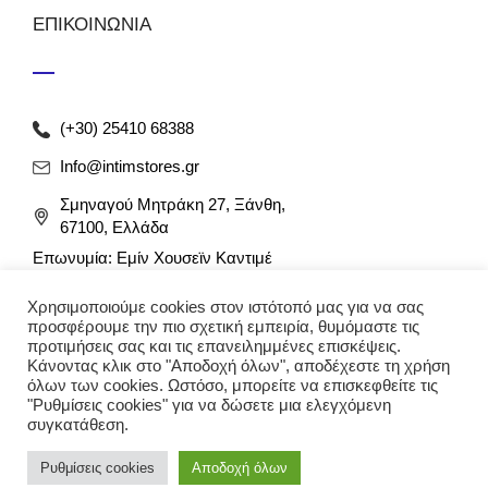
ΕΠΙΚΟΙΝΩΝΙΑ
(+30) 25410 68388
Info@intimstores.gr
Σμηναγού Μητράκη 27, Ξάνθη,
67100, Ελλάδα
Επωνυμία: Εμίν Χουσεϊν Καντιμέ
ΑΦΜ: 047027826 / ΔΟΥ Ξάνθης
Χρησιμοποιούμε cookies στον ιστότοπό μας για να σας
Αρ. Γ.Ε.ΜΗ: 012349946000
προσφέρουμε την πιο σχετική εμπειρία, θυμόμαστε τις
προτιμήσεις σας και τις επανειλημμένες επισκέψεις.
Κάνοντας κλικ στο "Αποδοχή όλων", αποδέχεστε τη χρήση
όλων των cookies. Ωστόσο, μπορείτε να επισκεφθείτε τις
"Ρυθμίσεις cookies" για να δώσετε μια ελεγχόμενη
συγκατάθεση.
Ρυθμίσεις cookies
Αποδοχή όλων
© 2023 intimstores. Με την επιφύλαξη κάθε νόμιμου