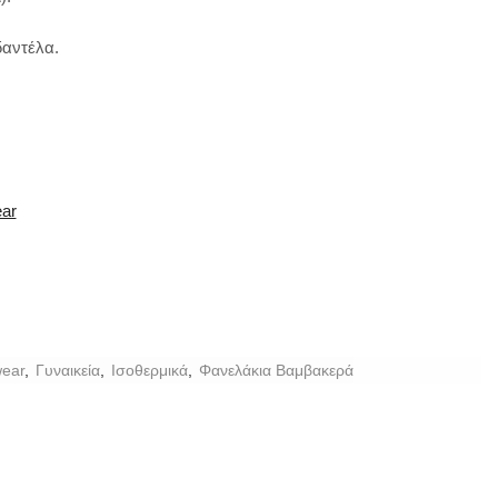
δαντέλα.
ear
ear
,
Γυναικεία
,
Ισοθερμικά
,
Φανελάκια Βαμβακερά