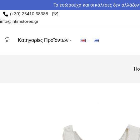
Τα εσώρουχα και οι κάλτσες δεν αλλάζοντ
(+30) 25410 68388
info@intimstores.gr
Κατηγορίες Προϊόντων
H