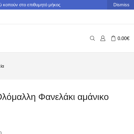
ού κοπούν στο επιθυμητό μήκος
Dismiss
0.00
€
εία
ο Ολόμαλλη Φανελάκι αμάνικο
).