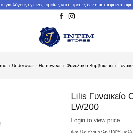
αι για λόγους υγιεινής, ομοίως και οι τρέσες δεν επιστρέφονται αφ
ome
Underwear - Homewear
Φανελάκια Βαμβακερά
Γυναικ
Lilis Γυναικεί
LW200
Login to view price
Φανέλα ολόμαλλη (100% μαλλί