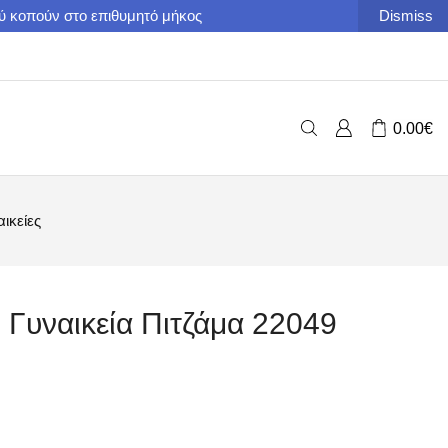
ού κοπούν στο επιθυμητό μήκος
Dismiss
0.00
€
αικείες
s Γυναικεία Πιτζάμα 22049
.