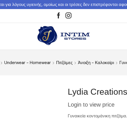
αι για λόγους υγιεινής, ομοίως και οι τρέσες δεν επιστρέφονται αφ
Underwear - Homewear
Πιτζάμες
Άνοιξη - Καλοκαίρι
Γυν
Lydia Creation
Login to view price
Γυναικεία κοντομάνικη πιτζάμα