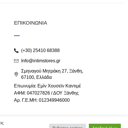
ΕΠΙΚΟΙΝΩΝΙΑ
(+30) 25410 68388
Info@intimstores.gr
Σμηναγού Μητράκη 27, Ξάνθη,
67100, Ελλάδα
Επωνυμία: Εμίν Χουσεϊν Καντιμέ
ΑΦΜ: 047027826 / ΔΟΥ Ξάνθης
Αρ. Γ.Ε.ΜΗ: 012349946000
ις