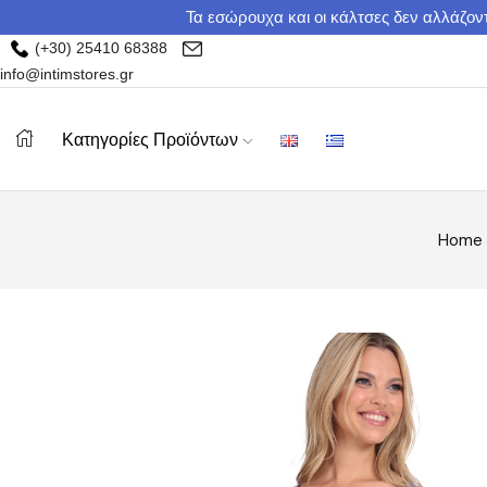
Τα εσώρουχα και οι κάλτσες δεν αλλάζοντ
(+30) 25410 68388
info@intimstores.gr
Κατηγορίες Προϊόντων
Home