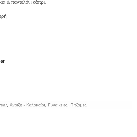
ια & παντελόνι κάπρι.
ερή
ear
ear
,
Άνοιξη - Καλοκαίρι
,
Γυναικείες
,
Πιτζάμες