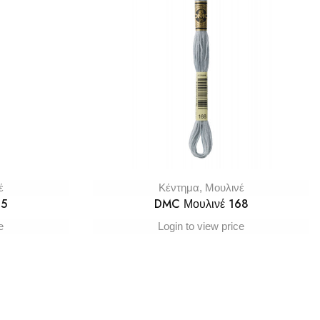
έ
Κέντημα
,
Μουλινέ
65
DMC Μουλινέ 168
e
Login to view price