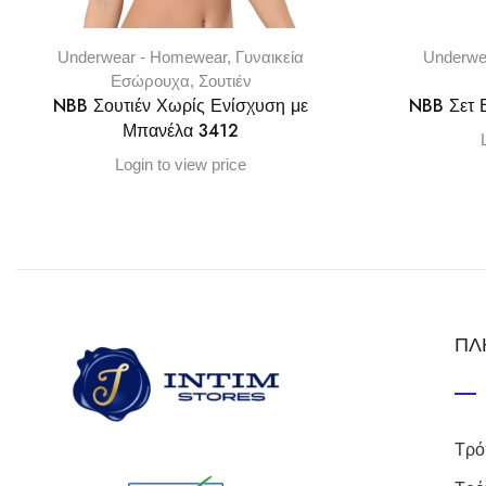
Underwear - Homewear
,
Γυναικεία
Underwe
Εσώρουχα
,
Σουτιέν
NBB Σουτιέν Χωρίς Ενίσχυση με
NBB Σετ
Μπανέλα 3412
Login to view price
ΠΛ
Τρό