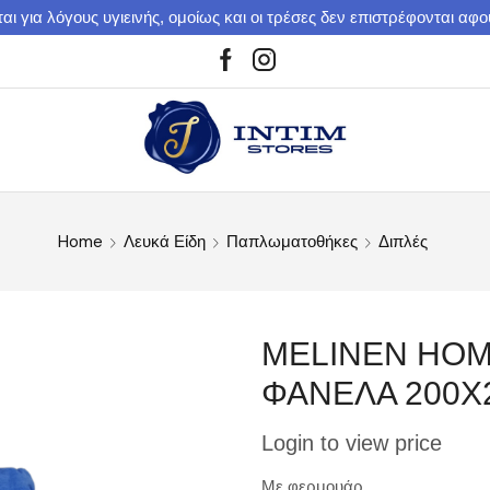
αι για λόγους υγιεινής, ομοίως και οι τρέσες δεν επιστρέφονται αφ
Home
Λευκά Είδη
Παπλωματοθήκες
Διπλές
MELINEN HO
ΦΑΝΕΛΑ 200Χ2
Login to view price
Mε φερμουάρ