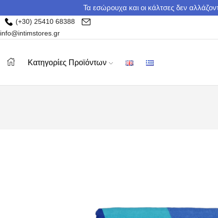
Τα εσώρουχα και οι κάλτσες δεν αλλάζοντ
(+30) 25410 68388
info@intimstores.gr
Κατηγορίες Προϊόντων