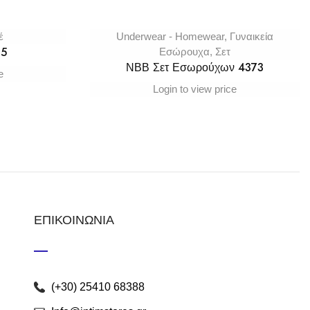
έ
Underwear - Homewear
,
Γυναικεία
15
Εσώρουχα
,
Σετ
ΝΒΒ Σετ Εσωρούχων 4373
e
Login to view price
ΕΠΙΚΟΙΝΩΝΙΑ
(+30) 25410 68388