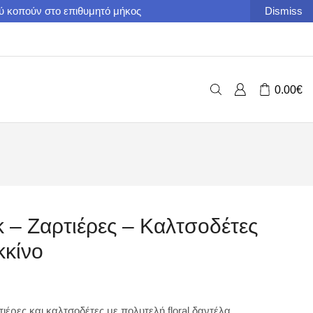
ού κοπούν στο επιθυμητό μήκος
Dismiss
0.00
€
κ – Ζαρτιέρες – Καλτσοδέτες
κίνο
τιέρες και καλτσοδέτες με πολυτελή floral δαντέλα.