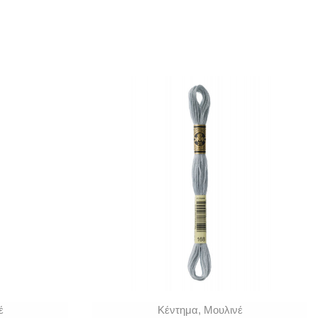
έ
Κέντημα
,
Μουλινέ