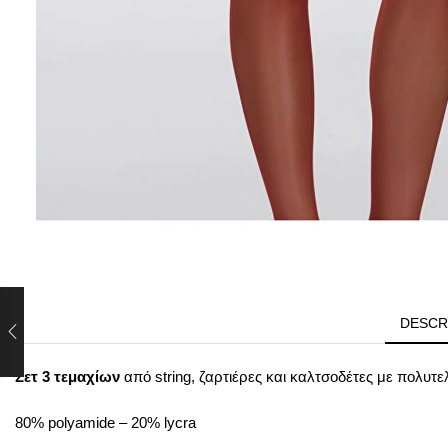
DESCR
Σετ 3 τεμαχίων
από string, ζαρτιέρες και καλτσοδέτες με πολυτελ
80% polyamide – 20% lycra