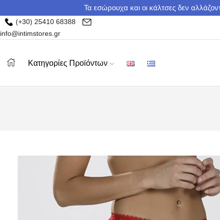
Τα εσώρουχα και οι κάλτσες δεν αλλάζοντ
(+30) 25410 68388
info@intimstores.gr
Κατηγορίες Προϊόντων