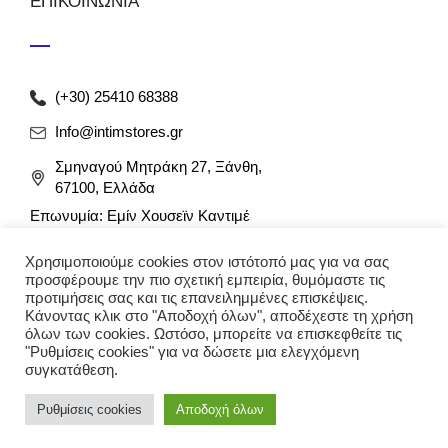
ΕΠΙΚΟΙΝΩΝΙΑ
(+30) 25410 68388
Info@intimstores.gr
Σμηναγού Μητράκη 27, Ξάνθη,
67100, Ελλάδα
Επωνυμία: Εμίν Χουσεϊν Καντιμέ
ΑΦΜ: 047027826 / ΔΟΥ Ξάνθης
Αρ. Γ.Ε.ΜΗ: 012349946000
Χρησιμοποιούμε cookies στον ιστότοπό μας για να σας
προσφέρουμε την πιο σχετική εμπειρία, θυμόμαστε τις
προτιμήσεις σας και τις επανειλημμένες επισκέψεις.
Κάνοντας κλικ στο "Αποδοχή όλων", αποδέχεστε τη χρήση
όλων των cookies. Ωστόσο, μπορείτε να επισκεφθείτε τις
"Ρυθμίσεις cookies" για να δώσετε μια ελεγχόμενη
συγκατάθεση.
© 2023 intimstores. Με την επιφύλαξη κάθε νόμιμου
Ρυθμίσεις cookies
Αποδοχή όλων
δικαιώματος. Δημιουργία eshop
Techplace
.