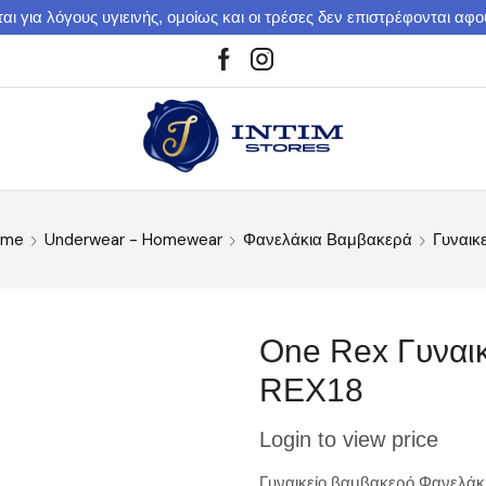
αι για λόγους υγιεινής, ομοίως και οι τρέσες δεν επιστρέφονται αφ
ome
Underwear - Homewear
Φανελάκια Βαμβακερά
Γυναικ
One Rex Γυναικ
REX18
Login to view price
Γυναικείο βαμβακερό Φανελάκι