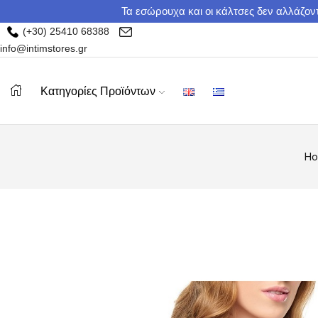
Τα εσώρουχα και οι κάλτσες δεν αλλάζοντ
(+30) 25410 68388
info@intimstores.gr
Κατηγορίες Προϊόντων
H