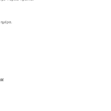
ν ημέρα.
ear