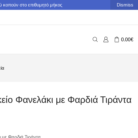
ού κοπούν στο επιθυμητό μήκος
Dismiss
0.00
€
εία
είο Φανελάκι με Φαρδιά Τιράντα
 με Φαρδιά Τιράντα.