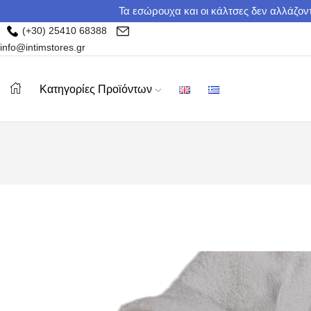
Τα εσώρουχα και οι κάλτσες δεν αλλάζοντ
(+30) 25410 68388
info@intimstores.gr
Κατηγορίες Προϊόντων