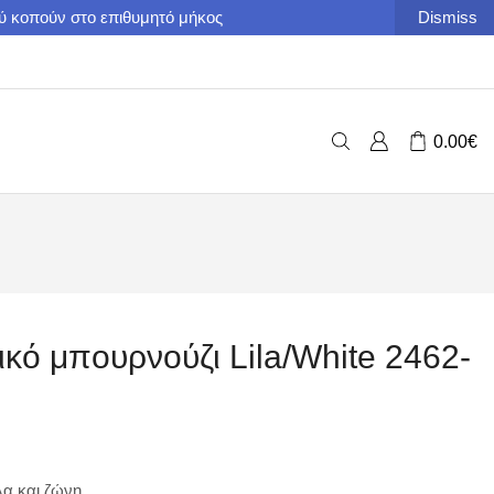
ού κοπούν στο επιθυμητό μήκος
Dismiss
0.00
€
ικό μπουρνούζι Lila/White 2462-
α και ζώνη.