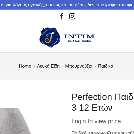
αι για λόγους υγιεινής, ομοίως και οι τρέσες δεν επιστρέφονται αφ
Home
Λευκά Είδη
Μπουρνούζια
Παιδικά
Perfection Παιδ
3 12 Ετών
Login to view price
Παιδικό μπουρνούζι με κουκούλ