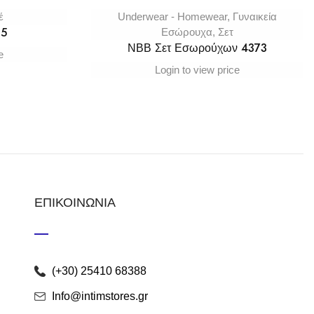
έ
Underwear - Homewear
,
Γυναικεία
15
Εσώρουχα
,
Σετ
ΝΒΒ Σετ Εσωρούχων 4373
e
Login to view price
ΕΠΙΚΟΙΝΩΝΙΑ
(+30) 25410 68388
Info@intimstores.gr