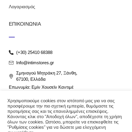
Λογαριασμός
ΕΠΙΚΟΙΝΩΝΙΑ
(+30) 25410 68388
Info@intimstores.gr
Σμηναγού Μητράκη 27, Ξάνθη,
67100, Ελλάδα
Επωνυμία: Εμίν Χουσεϊν Καντιμέ
ΑΦΜ: 047027826 / ΔΟΥ Ξάνθης
Χρησιμοποιούμε cookies στον ιστότοπό μας για να σας
Αρ. Γ.Ε.ΜΗ: 012349946000
προσφέρουμε την πιο σχετική εμπειρία, θυμόμαστε τις
προτιμήσεις σας και τις επανειλημμένες επισκέψεις.
Κάνοντας κλικ στο "Αποδοχή όλων", αποδέχεστε τη χρήση
όλων των cookies. Ωστόσο, μπορείτε να επισκεφθείτε τις
"Ρυθμίσεις cookies" για να δώσετε μια ελεγχόμενη