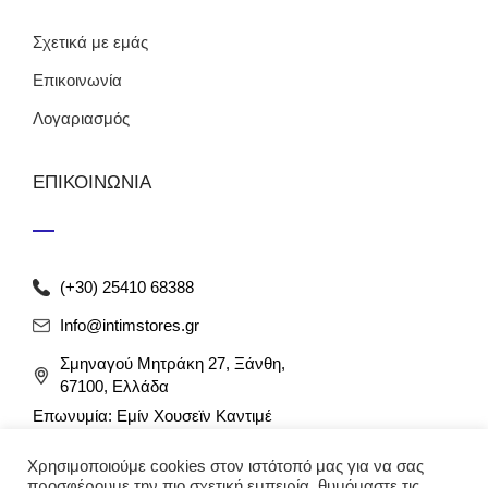
Σχετικά με εμάς
Επικοινωνία
Λογαριασμός
ΕΠΙΚΟΙΝΩΝΙΑ
(+30) 25410 68388
Info@intimstores.gr
Σμηναγού Μητράκη 27, Ξάνθη,
67100, Ελλάδα
Επωνυμία: Εμίν Χουσεϊν Καντιμέ
ΑΦΜ: 047027826 / ΔΟΥ Ξάνθης
Χρησιμοποιούμε cookies στον ιστότοπό μας για να σας
Αρ. Γ.Ε.ΜΗ: 012349946000
προσφέρουμε την πιο σχετική εμπειρία, θυμόμαστε τις