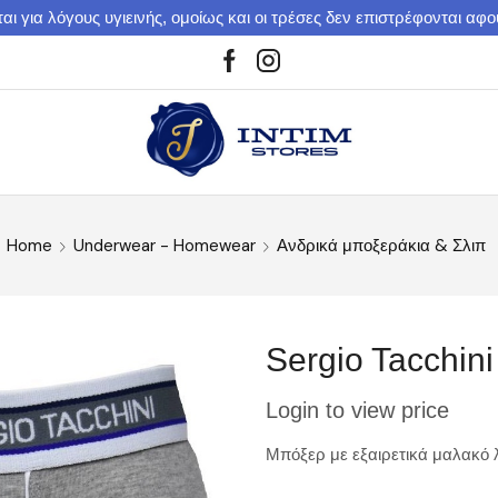
αι για λόγους υγιεινής, ομοίως και οι τρέσες δεν επιστρέφονται αφ
Home
Underwear - Homewear
Ανδρικά μποξεράκια & Σλιπ
Sergio Tacchin
Login to view price
Μπόξερ με εξαιρετικά μαλακό λ