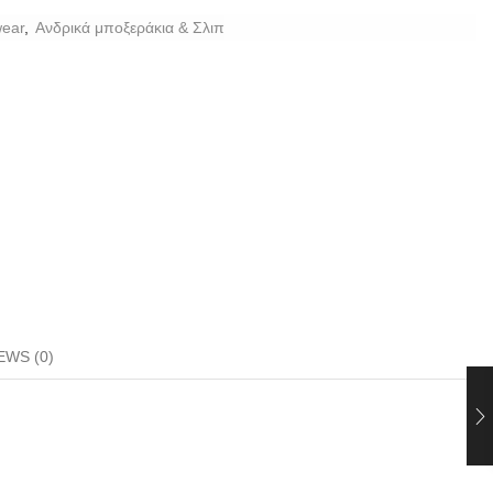
ear
,
Ανδρικά μποξεράκια & Σλιπ
EWS (0)