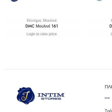
Κέντημα
,
Μουλινέ
DMC Μουλινέ 161
D
Login to view price
ΠΛ
Τρό