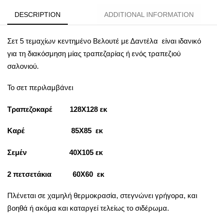
DESCRIPTION
ADDITIONAL INFORMATION
Σετ 5 τεμαχίων κεντημένο Βελουτέ με Δαντέλα είναι ιδανικό
για τη διακόσμηση μίας τραπεζαρίας ή ενός τραπεζιού
σαλονιού.
Το σετ περιλαμβάνει
Τραπεζοκαρέ 128Χ128 εκ
Καρέ 85Χ85 εκ
Σεμέν 40Χ105 εκ
2 πετσετάκια 60Χ60 εκ
Πλένεται σε χαμηλή θερμοκρασία, στεγνώνει γρήγορα, και
βοηθά ή ακόμα και καταργεί τελείως το σιδέρωμα.