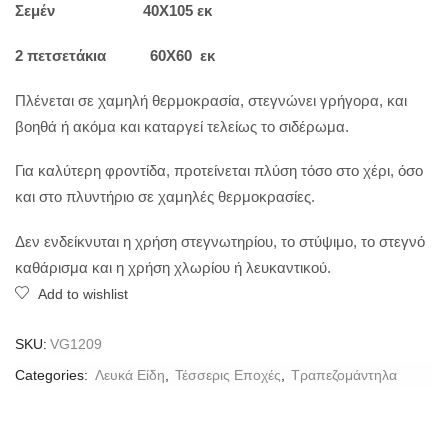
Σεμέν 40Χ105 εκ
2 πετσετάκια 60Χ60 εκ
Πλένεται σε χαμηλή θερμοκρασία, στεγνώνει γρήγορα, και
βοηθά ή ακόμα και καταργεί τελείως το σιδέρωμα.
Για καλύτερη φροντίδα, προτείνεται πλύση τόσο στο χέρι, όσο
και στο πλυντήριο σε χαμηλές θερμοκρασίες.
Δεν ενδείκνυται η χρήση στεγνωτηρίου, το στύψιμο, το στεγνό
καθάρισμα και η χρήση χλωρίου ή λευκαντικού.
Add to wishlist
SKU:
VG1209
Categories:
Λευκά Είδη
,
Τέσσερις Εποχές
,
Τραπεζομάντηλα