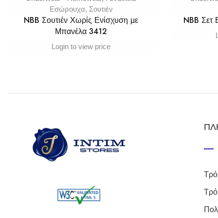
Εσώρουχα
,
Σουτιέν
NBB Σουτιέν Χωρίς Ενίσχυση με
NBB Σετ
Μπανέλα 3412
Login to view price
ΠΛ
Τρό
Τρό
Πολ