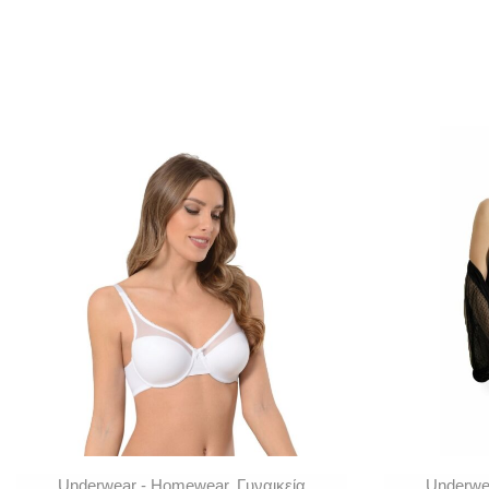
Underwear - Homewear
,
Γυναικεία
Underwe