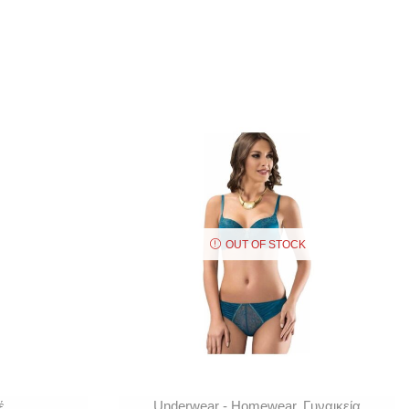
OUT OF STOCK
έ
Underwear - Homewear
,
Γυναικεία