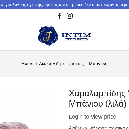
αι για λόγους υγιεινής, ομοίως και οι τρέσες δεν επιστρέφονται αφ
Home
Λευκά Είδη
Πετσέτες
Μπάνιου
Xαραλαμπίδης 
Μπάνιου (λιλά)
Login to view price
Αισθητικά υπέροχες, ποιοτικά 