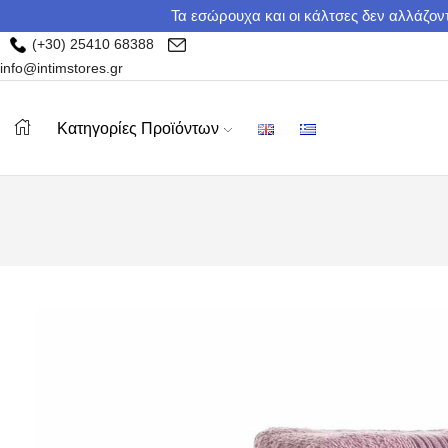
Τα εσώρουχα και οι κάλτσες δεν αλλάζοντ
(+30) 25410 68388
info@intimstores.gr
Κατηγορίες Προϊόντων