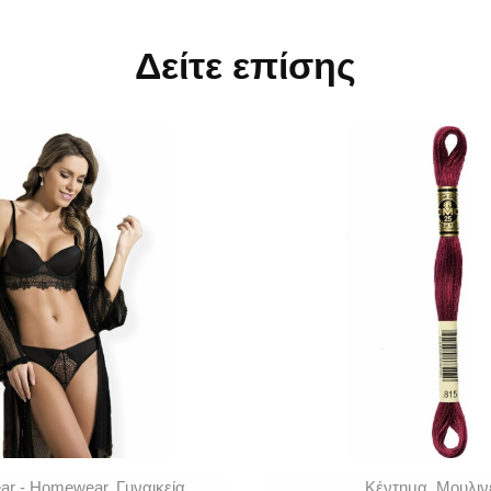
Δείτε επίσης
ar - Homewear
,
Γυναικεία
Κέντημα
,
Μουλιν