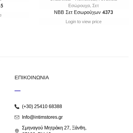
15
Εσώρουχα
,
Σετ
ΝΒΒ Σετ Εσωρούχων 4373
e
Login to view price
ΕΠΙΚΟΙΝΩΝΙΑ
(+30) 25410 68388
Info@intimstores.gr
Σμηναγού Μητράκη 27, Ξάνθη,