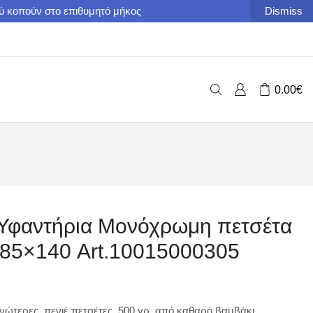
ού κοπούν στο επιθυμητό μήκος
Dismiss
0.00
€
Υφαντήρια Μονόχρωμη πετσέτα
 85×140 Art.10015000305
ανώτερες, πενιέ πετσέτες, 500 γρ. από καθαρό βαμβάκι,