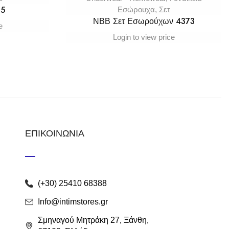
15
Εσώρουχα
,
Σετ
ΝΒΒ Σετ Εσωρούχων 4373
e
Login to view price
ΕΠΙΚΟΙΝΩΝΙΑ
(+30) 25410 68388
Info@intimstores.gr
Σμηναγού Μητράκη 27, Ξάνθη,