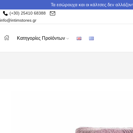
Τα εσώρουχα και οι κάλτσες δεν αλλάζοντ
(+30) 25410 68388
info@intimstores.gr
Κατηγορίες Προϊόντων