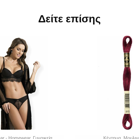
Δείτε επίσης
ar - Homewear
,
Γυναικεία
Κέντημα
,
Μουλιν