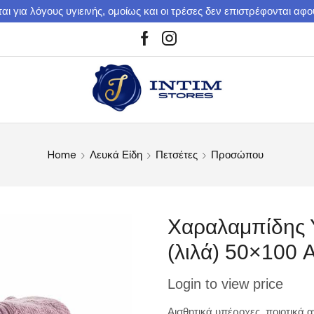
αι για λόγους υγιεινής, ομοίως και οι τρέσες δεν επιστρέφονται αφ
Home
Λευκά Είδη
Πετσέτες
Προσώπου
Xαραλαμπίδης 
(λιλά) 50×100 
Login to view price
Αισθητικά υπέροχες, ποιοτικά 