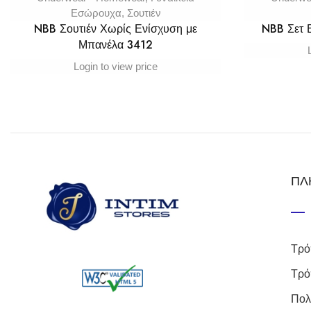
Εσώρουχα
,
Σουτιέν
NBB Σουτιέν Χωρίς Ενίσχυση με
NBB Σετ
Μπανέλα 3412
Login to view price
ΠΛ
Τρό
Τρό
Πολ