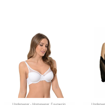
Underwear - Homewear
,
Γυναικεία
Underwe