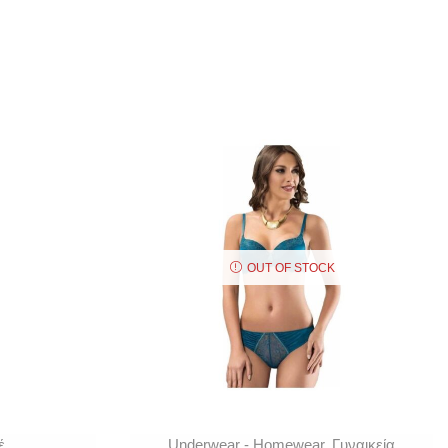
OUT OF STOCK
έ
Underwear - Homewear
,
Γυναικεία