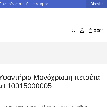
ού κοπούν στο επιθυμητό μήκος
Dismiss
0.00
€
Υφαντήρια Μονόχρωμη πετσέτα
Art.10015000005
ανώτερες, πενιέ πετσέτες, 500 γρ. από καθαρό βαμβάκι,