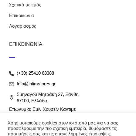
Σχετικά με εμάς
Επικοινωνία
Λογαριασμός
ΕΠΙΚΟΙΝΩΝΙΑ
(+30) 25410 68388
Info@intimstores.gr
Σμηναγού Μητράκη 27, Ξάνθη,
67100, Ελλάδα
Επωνυμία: Εμίν Χουσεϊν Καντιμέ
ΑΦΜ: 047027826 / ΔΟΥ Ξάνθης
Χρησιμοποιούμε cookies στον ιστότοπό μας για να σας
Αρ. Γ.Ε.ΜΗ: 012349946000
προσφέρουμε την πιο σχετική εμπειρία, θυμόμαστε τις
προτιμήσεις σας και τις επανειλημμένες επισκέψεις.